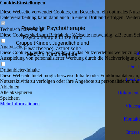
Cookie-Einstellungen
Diese Webseite verwendet Cookies, um Besuchern ein optimales Nutzerer
Datenverarbeitung kann dann auch in einem Drittland erfolgen. Weiter
Praxis für Psychotherapie
Technisch notwendige
Diese Cookies sind zum Betrieb der Webseite notwendig, z.B. zum Sch
Psychotherapie Einzel und
Gruppe (Kinder, Jugendliche und
Analytische
Erwachsene), ästhetische
Diese Cookies werden verwendet, um das Nutzererlebnis weiter zu optim
St
Medizin
,
Naturtherapie
Ausspielung von personalisierter Werbung durch die Nachverfolgung de
Die T
Drittanbieter-Inhalte
Diese Webseite bietet möglicherweise Inhalte oder Funktionalitäten an,
Leistu
Nutzeraktivität zu verfolgen oder ihre Angebote zu personalisieren und
Ablehnen
Alle akzeptieren
Dokumente
Speichern
Mehr Informationen
Videos
Kontakt
Intere