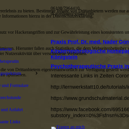
06108/7964410
lebnis zu bieten. Bestimmte Inhalte von Drittanbietern werden nur ang
dr.gordjani@gmail.com
e Informationen hierzu in der Datenschutzerklärung.
utz vor Hackerangriffen und zur Gewährleistung eines konsistenten un
Praxis Prof. Dr. med. Nader Gor
ieren. Hierunter fallen auch Statistiken, die dem Webseitenbetreiber v
artseite
Kindernephrologische Homepage
r Nutzeraktivität über verschiedene Webseiten.
Königstein
herapeutin
Psychotherapeutische Praxis i
 die von Drittanbietern eigenverantwortlich zur Verfügung gestellt wer
ngsspektrum
 zu optimieren.
Interessante Links in Zeiten Coro
 und Formulare
http://lernwerkstatt10.de/tutorials
prechstunde
https://www.grundschulmaterial.d
https://www.facebook.com/6951
 und Anfahrt
substory_index=0%3Fsfnsn%3D
ssante Links
Fragen an mich