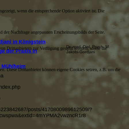
ezeigt, wenn die entsprechende Option aktiviert ist. Die
d der Nachfrage angepassten Erscheinungsbilds der Seite.
djani in Königstein
Dr. med. Dipl. Psych. M.
on Drittanbietern zur Verfügung gestellt werden, sowie die
 der Praxis in
Jakobi-Gordjan
i
n Mühlheim
den. Diese Drittanbieter können eigene Cookies setzen, z.B. um die
na
/index.php
e
66223842687/posts/4170800989612509/?
scwspwa&extid=4mYPMA2vwzncR1r8