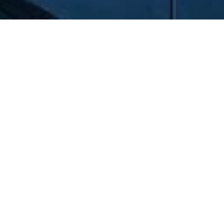
06108/7964410
dr.gordjani@gmail.com
Willkommen auf unserer Website
Unsere Praxis für Psychotherapie und Coaching ist
verhaltenstherapeutisch orientiert und hat ihren Standort in
Mühlheim und Frankfurt.
Der Alltag eines Menschen geht meist mit großen Herausforderungen
einher. Dies kann nicht selten zu psychischen Belastungen und inneren